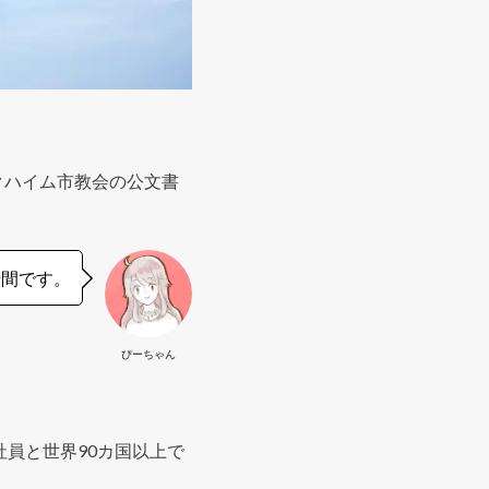
クハイム市教会の公文書
瞬間です。
ぴーちゃん
社員と世界90カ国以上で