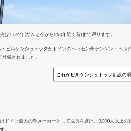
史は
1774
年
(
なんと今から
250
年近く昔
)
まで遡ります。
ム・ビルケンシュトック
がドイツのヘッセン州ランゲン・ベル
て登録されました。
これがビルケンシュトック創設の
はドイツ最大の靴メーカーとして成長を遂げ、3,000人以上の
す。