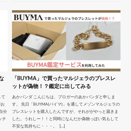
な
「BUYMA」で買ったマルジェラのブレスレ
ットが偽物！？鑑定に出してみる
して
あかパンダ こんにちは、ブロガーのあかパンダと申しま
がお
す。 先日「BUYMA(バイマ)」を通してメゾンマルジェラの
自分
ブレスレットを購入したんですが、それががやっと届きま
ッチ
した。うれしー！！と同時になんだか偽物っぽい気もして
不安な気持ちに・・・。 […]