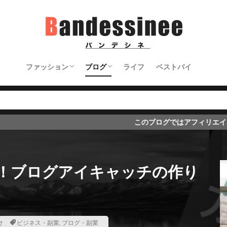
ファッション
ブログ
ライフ
ベストバイ
トップス＆ジャケット
パンツ
アクセサリー＆バッグなど
シューズ
ブログの始め方
ブログのノウハウ
ブログ初心者向け
このブログではアフィリエイト広告を導入してい
！ブログアイキャッチの作り
け
ビジネス・副業
,
ブログ・副業