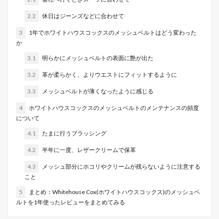
2.2
休日はジーンズなどに合わせて
3
1年でホワイトハウスコックスのメッシュベルトはどう変わった
か
3.1
明らかにメッシュベルトの表面に艶が出た
3.2
革が柔らかく、よりウエストにフィットするように
3.3
メッシュベルトが薄くなったように感じる
4
ホワイトハウスコックスのメッシュベルトのメンテナンスの頻度
について
4.1
たまに行うブラッシング
4.2
半年に一度、レザークリームで保革
4.3
メッシュ部分にホコリやクリームが残らないように注意する
こと
5
まとめ：Whitehouse Cox(ホワイトハウスコックス)のメッシュベ
ルトを1年使ったレビューをまとめてみる