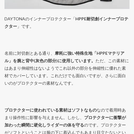
DAYTONAのインナープロテクター「
HPPE耐切創インナープロテ
クター
」です。
名前に対切創とある通り、
摩耗に強い特殊生地「HPPEマテリア
ル」を腕と背中(灰色の部分)に使用しています。
ただ、この素材に
はあまり伸縮性はないようでこれ以外の部分を伸縮性に優れた素
材でカバーしています。これだけでも面白いですが、さらに面白
いのがプロテクターの素材なんです。
プロテクターに使われている素材はソフトなもの
なので着用時あ
まり操作性に影響を与えません。しかし、
プロテクターに衝撃が
加わった瞬間に硬化しライダーの体を守る
のです。プロテクター
がソフトということは服の下に着込んでもあまり目立たないとい