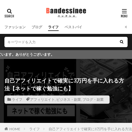
ファッション
ブログ
ライフ
ベストバイ
このブロ
自己アフィリエイトで確実に3万円を手に入れる方
法【ネットで稼ぐ勉強にも】
ライフ
アフィリエイト
,
ビジネス・副業
,
ブログ・副業
HOME
ライフ
自己アフィリエイトで確実に3万円を手に入れる方