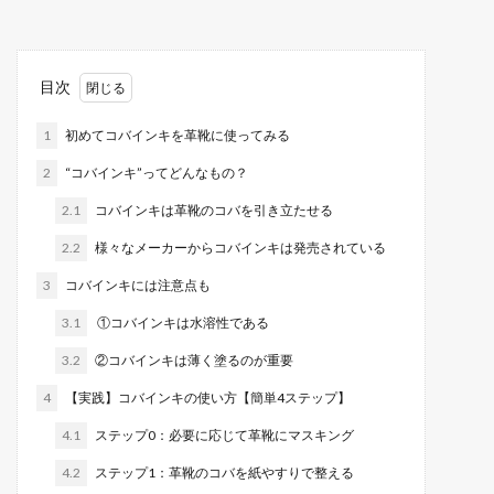
目次
1
初めてコバインキを革靴に使ってみる
2
“コバインキ”ってどんなもの？
2.1
コバインキは革靴のコバを引き立たせる
2.2
様々なメーカーからコバインキは発売されている
3
コバインキには注意点も
3.1
①コバインキは水溶性である
3.2
②コバインキは薄く塗るのが重要
4
【実践】コバインキの使い方【簡単4ステップ】
4.1
ステップ0：必要に応じて革靴にマスキング
4.2
ステップ1：革靴のコバを紙やすりで整える