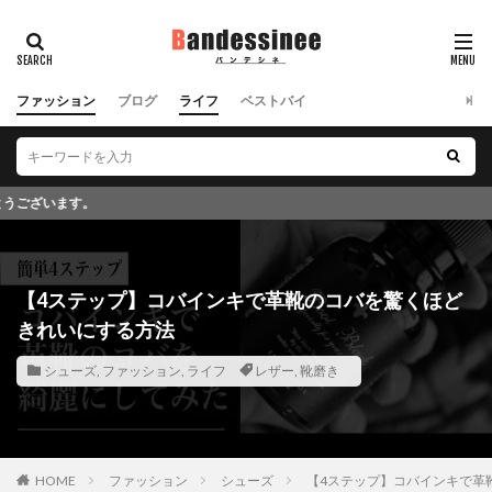
ファッション
ブログ
ライフ
ベストバイ
このブログではアフィリエイト広告を
【4ステップ】コバインキで革靴のコバを驚くほど
きれいにする方法
シューズ
,
ファッション
,
ライフ
レザー
,
靴磨き
HOME
ファッション
シューズ
【4ステップ】コバインキで革