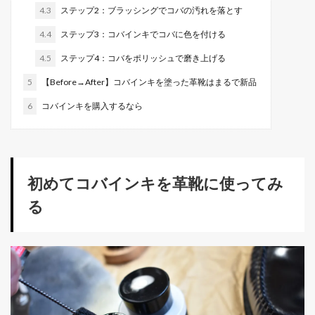
4.3
ステップ2：ブラッシングでコバの汚れを落とす
4.4
ステップ3：コバインキでコバに色を付ける
4.5
ステップ4：コバをポリッシュで磨き上げる
5
【Before→After】コバインキを塗った革靴はまるで新品
6
コバインキを購入するなら
初めてコバインキを革靴に使ってみ
る