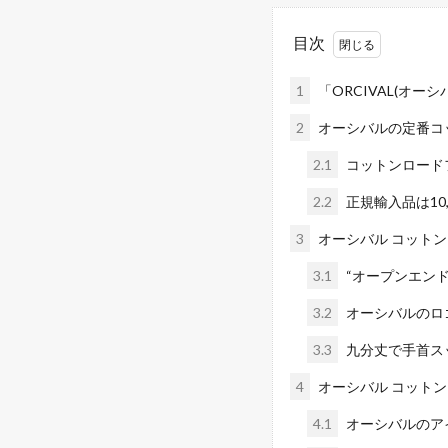
目次
1
「ORCIVAL(オー
2
オーシバルの定番コ
2.1
コットンロード
2.2
正規輸入品は10,
3
オーシバル コット
3.1
“オープンエン
3.2
オーシバルのロ
3.3
九分丈で手首ス
4
オーシバル コット
4.1
オーシバルのア