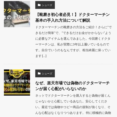
シューズ
【靴磨き初心者必見！】ドクターマーチン
基本の手入れ方法について解説
ドクターマーチンの靴磨きの方法をご紹介！さらに”で
きるだけ簡単”で、”できるだけお金がかからない”よう
に必要なアイテムを選んでみました。今回磨くドクタ
ーマーチンは、私が実際に3年以上履いているもので
す。自分でいうのもなんですが、相当綺麗に保ってい
ます […]
シューズ
なぜ、楽天市場では偽物のドクターマーチ
ンが届く心配がいらないのか
ネットでドクターマーチンを購入すると偽物が届くん
じゃないかと心配しているあなた。安心してくださ
い。最近では偽物やコピー商品の規制が強くなり、そ
んな心配はなくなりつつあります。 特に積極的に偽物