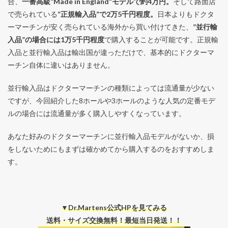
合、
一番高級”Made in England”モデルで約4万円。
そして路面店
で売られている
”正規輸入品”で2万5千円程度。
日本よりもドクタ
ーマーチンが安く売られている海外から買い付けてきた、
”並行輸
入品”の場合には1万5千円程度
で購入することが可能です。正規輸
入品と並行輸入品は輸出国が違っただけで、基本的にドクターマ
ーチン自体に違いはありません。
並行輸入品はドクターマーチンの種類によっては流通量が少ない
ですが、今回紹介した8ホールや3ホールのような人気の定番モデ
ルの場合には流通量が多く購入しやすくなっています。
あなた好みのドクターマーチンに並行輸入品モデルがないか、損
をしないためにもまずは確かめてから購入するのをおすすめしま
す。
▼Dr.Martens公式HPを見てみる
送料・サイズ交換無料！最短当日発送！！