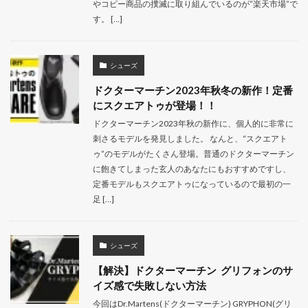
やコピー商品の撲滅に取り組んでいるのが”楽天市場”で
す。 […]
シューズ
ドクターマーチン2023年秋冬の新作！定番
にスクエアトゥが登場！！
ドクターマーチン2023年秋の新作に、個人的に非常に
刺さるモデルを発見しました。 なんと、“スクエアト
ゥ”のモデルがたくさん登場。普通のドクターマーチン
に飽きてしまった玄人のあなたにもおすすめですし、
定番モデルもスクエアトゥになっているので最初の一
足 […]
シューズ
【解決】ドクターマーチン グリフォンのサ
イズ感で失敗しない方法
今回はDr.Martens(ドクターマーチン) GRYPHON(グリ