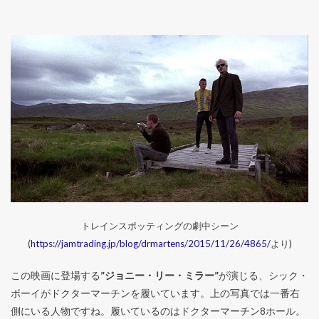
トレインスポッティングの劇中シーン
(
https://jamtrading.jp/blog/drmartens/2015/11/26/4865/
より)
この映画に登場する
”ジョニー・リー・ミラー”
が演じる、シック・
ボーイがドクターマーチンを履いています。上の写真では一番右
側にいる人物ですね。履いているのはドクターマーチン8ホール。