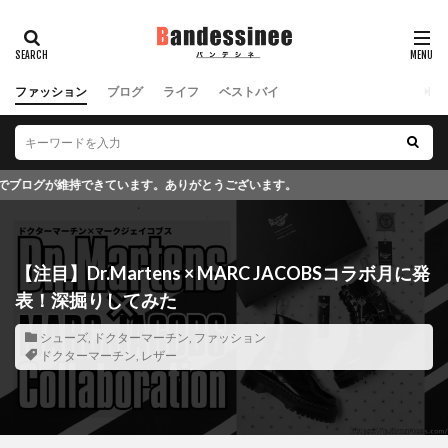
ファッション
ブログ
ライフ
ベストバイ
ざいます。
【注目】Dr.Martens × MARC JACOBSコラボ月に発
表！深掘りしてみた
シューズ
,
ドクターマーチン
,
ファッション
ドクターマーチン
,
レザー