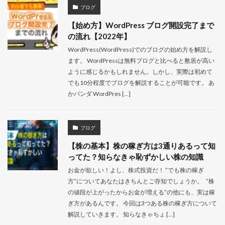
ブログ
【始め方】WordPress ブログ開設完了まで
の流れ【2022年】
WordPress(WordPress)でのブログの始め方を解説し
ます。 WordPressは無料ブログと比べると敷居が高い
ように感じるかもしれません。しかし、実際は初めて
でも10分程度でブログを解説することが可能です。 あ
かパンダ WordPres […]
ブログ
【株の基本】株の稼ぎ方は3通りあるって知
ってた？知らなきゃ恥ずかしい株の知識
お金が欲しい！よし、株式投資だ！ ”でも株の稼ぎ
方”についてあなたはきちんとご存知でしょうか。 ”株
の値段が上がったからお金が増える”の他にも、実は稼
ぎ方があるんです。 今回は3つある株の稼ぎ方について
解説していきます。 知らなきゃちょ […]