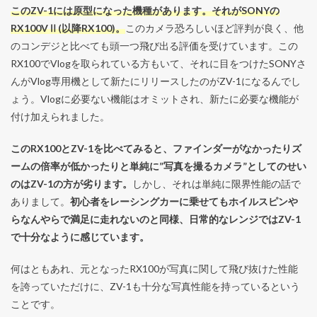
このZV-1には原型になった機種があります。それがSONYの
RX100VⅡ(以降RX100)。
このカメラ恐ろしいほど評判が良く、他
のコンデジと比べても頭一つ飛び出る評価を受けています。この
RX100でVlogを取られている方もいて、それに目をつけたSONYさ
んがVlog専用機として新たにリリースしたのがZV-1になるんでし
ょう。Vlogに必要ない機能はオミットされ、新たに必要な機能が
付け加えられました。
このRX100とZV-1を比べてみると、ファインダーがなかったりズ
ームの倍率が低かったりと単純に”写真を撮るカメラ”としてのせい
のはZV-1の方が劣ります。
しかし、それは単純に限界性能の話で
ありまして。
初心者をレーシングカーに乗せてもホイルスピンや
らなんやらで満足に走れないのと同様、日常的なレンジではZV-1
で十分なように感じています。
何はともあれ、元となったRX100が写真に関して飛び抜けた性能
を誇っていただけに、ZV-1も十分な写真性能を持っているという
ことです。