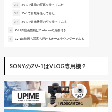
3.2
ZV-1で建物の写真を撮ってみた
3.3
ZV-1で自然を撮ってみた
3.4
ZV-1で逆光状態の空を撮ってみる
4
ZV-1の動画性能はYoutuberのお墨付き
5
ZV-1は動画も写真も行けるオールラウンダーである
SONYのZV-1はVLOG専用機？